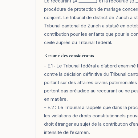
Le recourant (A.________) et la recourue (B._
procédure de protection de mariage concerna
conjoint. Le tribunal de district de Zurich a
Tribunal cantonal de Zurich a statué en octo
contribution pour les enfants que pour le co
civile auprès du Tribunal fédéral.
Résumé des considérants
- E.1 : Le Tribunal fédéral a d’abord examiné
contre la décision définitive du Tribunal can
portant sur des affaires civiles patrimoniales
portent pas préjudice au recourant ou ne peu
en matière.
- E.2 : Le Tribunal a rappelé que dans la pr
les violations de droits constitutionnels pe
droit étranger au sujet de la contribution d’en
intensité de l’examen.