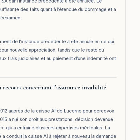
__ SA par l’instance précédente a été annulée. Le
nsuffisante des faits quant à l’étendue du dommage et a
r réexamen.
ement de l’instance précédente a été annulé en ce qui
pour nouvelle appréciation, tandis que le reste du
ux frais judiciaires et au paiement d’une indemnité ont
u recours concernant l’assurance invalidité
 2012 auprès de la caisse AI de Lucerne pour percevoir
015 a nié son droit aux prestations, décision devenue
e, ce qui a entraîné plusieurs expertises médicales. La
a conduit la caisse AI à rejeter à nouveau la demande