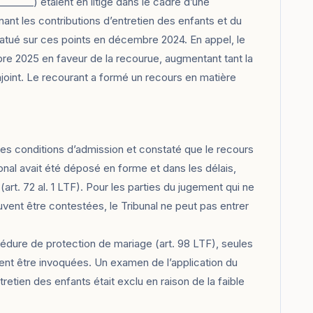
_______) étaient en litige dans le cadre d’une
nt les contributions d’entretien des enfants et du
 statué sur ces points en décembre 2024. En appel, le
bre 2025 en faveur de la recourue, augmentant tant la
njoint. Le recourant a formé un recours en matière
 les conditions d’admission et constaté que le recours
tonal avait été déposé en forme et dans les délais,
 (art. 72 al. 1 LTF). Pour les parties du jugement qui ne
vent être contestées, le Tribunal ne peut pas entrer
océdure de protection de mariage (art. 98 LTF), seules
uvent être invoquées. Un examen de l’application du
tretien des enfants était exclu en raison de la faible