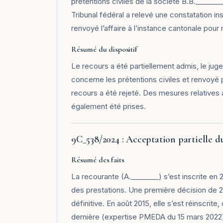
prétentions civiles de la société B.B.______
Tribunal fédéral a relevé une constatation i
renvoyé l’affaire à l’instance cantonale pou
Résumé du dispositif
Le recours a été partiellement admis, le jug
concerne les prétentions civiles et renvoyé 
recours a été rejeté. Des mesures relatives a
également été prises.
9C_538/2024 : Acceptation partielle d
Résumé des faits
La recourante (A.________) s’est inscrite en
des prestations. Une première décision de 2
définitive. En août 2015, elle s’est réinscrit
dernière (expertise PMEDA du 15 mars 2022) 