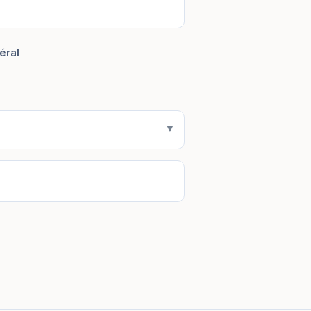
éral
▼