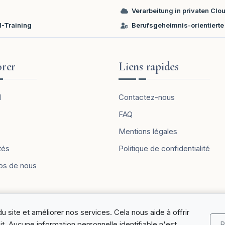
Verarbeitung in privaten C
I-Training
Berufsgeheimnis-orientierte 
orer
Liens rapides
l
Contactez-nous
FAQ
Mentions légales
tés
Politique de confidentialité
os de nous
u site et améliorer nos services. Cela nous aide à offrir
it. Aucune information personnelle identifiable n'est
R