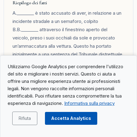
Riepilogo dei fatti
A.________ è stato accusato di aver, in relazione a un
incidente stradale a un semaforo, colpito
B.B.________ attraverso il finestrino aperto del
veicolo, preso i suoi occhiali da sole e provocato
un’ammaccatura alla vettura. Questo ha portato
inizialmente a una sentenza del Tribunale distrettuale
di Leuk e Westlich-Raron, parzialmente revisionata
Utilizziamo Google Analytics per comprendere l'utilizzo
dal Tribunale cantonale del Vallese.
del sito e migliorare i nostri servizi. Questo ci aiuta a
Il riepilogo completo della sentenza è disponibile nel
offrire una migliore esperienza utente ai professionisti
portale
.
legali. Non vengono raccolte informazioni personali
identificabili. Puoi rifiutare senza compromettere la tua
esperienza di navigazione.
Informativa sulla privacy
8C_256/2026: Non entrare nel merito del
ricorso relativo al diritto alla rendita
Rifiuta
Accetta Analytics
d’invalidità
Riepilogo dei fatti