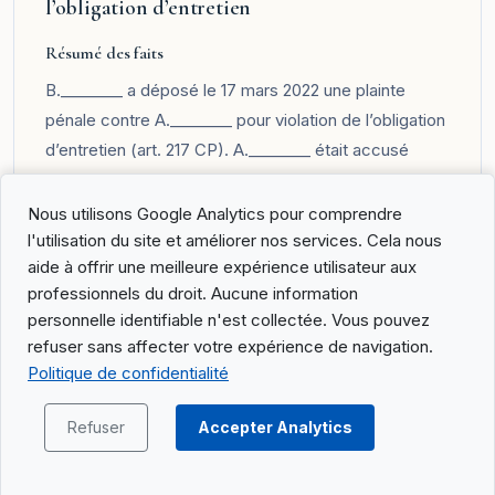
l’obligation d’entretien
Résumé des faits
B.________ a déposé le 17 mars 2022 une plainte
pénale contre A.________ pour violation de l’obligation
d’entretien (art. 217 CP). A.________ était accusé
d’avoir payé seulement 750 CHF par mois entre le
1er avril 2020 et le 31 juillet 2021 au lieu des 1'500 CHF
Nous utilisons Google Analytics pour comprendre
fixés dans le jugement de divorce du 11 décembre
l'utilisation du site et améliorer nos services. Cela nous
aide à offrir une meilleure expérience utilisateur aux
2018. Après paiement des montants dus et clôture
professionnels du droit. Aucune information
d’une procédure de poursuite, le Ministère public du
personnelle identifiable n'est collectée. Vous pouvez
Haut-Valais a décidé le 10 août 2022 de ne pas entrer
refuser sans affecter votre expérience de navigation.
en matière, mais a infligé des frais de procédure à
Politique de confidentialité
A.________ et l’a condamné à verser une indemnité à
B.________. Un recours contre cette décision a été
Refuser
Accepter Analytics
rejeté par la chambre pénale du Tribunal cantonal du
Valais le 16 juillet 2024.