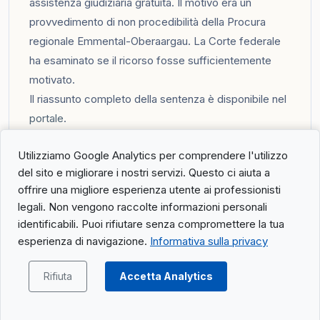
assistenza giudiziaria gratuita. Il motivo era un
provvedimento di non procedibilità della Procura
regionale Emmental-Oberaargau. La Corte federale
ha esaminato se il ricorso fosse sufficientemente
motivato.
Il riassunto completo della sentenza è disponibile nel
portale
.
Utilizziamo Google Analytics per comprendere l'utilizzo
9C_153/2026: Legittimazione della città al
del sito e migliorare i nostri servizi. Questo ci aiuta a
ricorso in materia di diritto pubblico in
offrire una migliore esperienza utente ai professionisti
relazione ai contributi di proprietà
legali. Non vengono raccolte informazioni personali
identificabili. Puoi rifiutare senza compromettere la tua
Riassunto dei fatti
esperienza di navigazione.
Informativa sulla privacy
La città di Willisau ha presentato ricorso contro una
sentenza del tribunale cantonale di Lucerna presso la
Rifiuta
Accetta Analytics
Corte federale. Il tribunale cantonale aveva stabilito
che la pretesa per l’accertamento dei contributi di