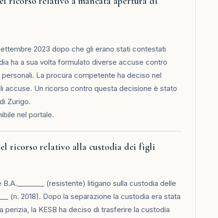
el ricorso relativo a mancata apertura di
l settembre 2023 dopo che gli erano stati contestati
todia ha a sua volta formulato diverse accuse contro
ni personali. La procura competente ha deciso nel
ali accuse. Un ricorso contro questa decisione è stato
di Zurigo.
ibile nel
portale
.
 ricorso relativo alla custodia dei figli
e B.A.________ (resistente) litigano sulla custodia delle
____ (n. 2018). Dopo la separazione la custodia era stata
 perizia, la KESB ha deciso di trasferire la custodia