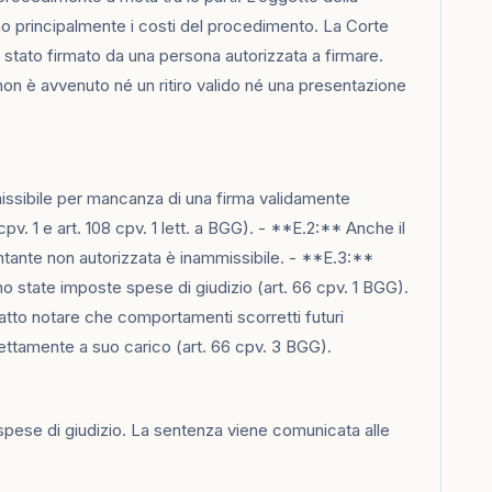
no principalmente i costi del procedimento. La Corte
 stato firmato da una persona autorizzata a firmare.
on è avvenuto né un ritiro valido né una presentazione
mmissibile per mancanza di una firma validamente
v. 1 e art. 108 cpv. 1 lett. a BGG). - **E.2:** Anche il
entante non autorizzata è inammissibile. - **E.3:**
o state imposte spese di giudizio (art. 66 cpv. 1 BGG).
fatto notare che comportamenti scorretti futuri
ttamente a suo carico (art. 66 cpv. 3 BGG).
spese di giudizio. La sentenza viene comunicata alle