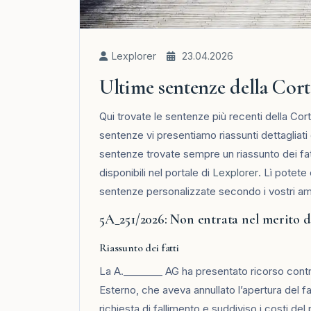
Lexplorer
23.04.2026
Ultime sentenze della Cort
Qui trovate le sentenze più recenti della Cor
sentenze vi presentiamo riassunti dettagliati c
sentenze trovate sempre un riassunto dei fatt
disponibili nel portale di
Lexplorer
. Lì potete
sentenze personalizzate secondo i vostri ambi
5A_251/2026: Non entrata nel merito d
Riassunto dei fatti
La A.________ AG ha presentato ricorso contr
Esterno, che aveva annullato l’apertura del fa
richiesta di fallimento e suddiviso i costi de