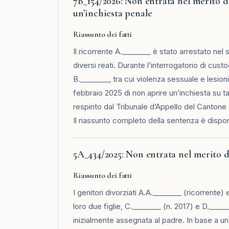
7B_154/2026: Non entrata nel merito d
un’inchiesta penale
Riassunto dei fatti
Il ricorrente A.________ è stato arrestato ne
diversi reati. Durante l’interrogatorio di cus
B.________, tra cui violenza sessuale e lesio
febbraio 2025 di non aprire un’inchiesta su t
respinto dal Tribunale d’Appello del Cantone 
Il riassunto completo della sentenza è dispon
5A_434/2025: Non entrata nel merito del
Riassunto dei fatti
I genitori divorziati A.A.________ (ricorrente) 
loro due figlie, C.________ (n. 2017) e D.____
inizialmente assegnata al padre. In base a una